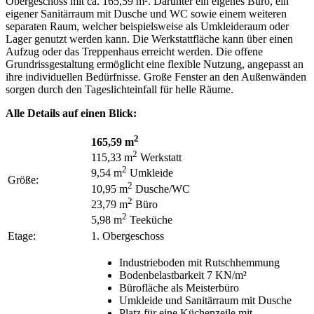
Obergeschoss mit ca. 165,59 m². Darunter ein eigenes Büro, ein
eigener Sanitärraum mit Dusche und WC sowie einem weiteren
separaten Raum, welcher beispielsweise als Umkleideraum oder
Lager genutzt werden kann. Die Werkstattfläche kann über einen
Aufzug oder das Treppenhaus erreicht werden. Die offene
Grundrissgestaltung ermöglicht eine flexible Nutzung, angepasst an
ihre individuellen Bedürfnisse. Große Fenster an den Außenwänden
sorgen durch den Tageslichteinfall für helle Räume.
Alle Details auf einen Blick:
2
165,59 m
2
115,33 m
Werkstatt
2
9,54 m
Umkleide
Größe:
2
10,95 m
Dusche/WC
2
23,79 m
Büro
2
5,98 m
Teeküche
Etage:
1. Obergeschoss
Industrieboden mit Rutschhemmung
Bodenbelastbarkeit 7 KN/m²
Bürofläche als Meisterbüro
Umkleide und Sanitärraum mit Dusche
Platz für eine Küchenzeile mit