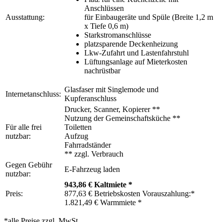
Anschlüssen
Ausstattung:
für Einbaugeräte und Spüle (Breite 1,2 m
x Tiefe 0,6 m)
Starkstromanschlüsse
platzsparende Deckenheizung
Lkw-Zufahrt und Lastenfahrstuhl
Lüftungsanlage auf Mieterkosten
nachrüstbar
Glasfaser mit Singlemode und
Internetanschluss:
Kupferanschluss
Drucker, Scanner, Kopierer **
Nutzung der Gemeinschaftsküche **
Für alle frei
Toiletten
nutzbar:
Aufzug
Fahrradständer
** zzgl. Verbrauch
Gegen Gebühr
E-Fahrzeug laden
nutzbar:
943,86 € Kaltmiete *
Preis:
877,63 € Betriebskosten Vorauszahlung:*
1.821,49 € Warmmiete *
*alle Preise zzgl. MwSt.