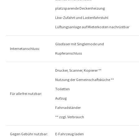
platzsparende Deckenheizung
Lkw-Zufahrt und Lastenfahrstuhl
Lüftungsanlage auf Mieterkosten nachrüstbar
Glasfaser mit Singlemode und
Internetanschluss:
Kupferanschluss
Drucker, Scanner, Kopierer **
Nutzung der Gemeinschaftsküche **
Toiletten
Für alle frei nutzbar:
Aufzug
Fahrradständer
** zzgl. Verbrauch
Gegen Gebühr nutzbar:
E-Fahrzeug laden