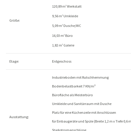
120,89 m
Werkstatt
2
9,56 m
Umkleide
2
Größe:
5,09 m
Dusche/WC
2
16,03 m
Büro
2
1,82 m
Galerie
2
Etage:
Erdgeschoss
Industrieboden mit Rutschhemmung
Bodenbelastbarkeit 7 KN/m²
Bürofläche als Meisterbüro
Umkleide und Sanitärraum mit Dusche
Platz für eine Küchenzeile mit Anschlüssen
Ausstattung:
für Einbaugeräte und Spüle (Breite 1,2 m x Tiefe 0,6 
Starkstromanschlüsse