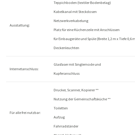
Teppichboden (textiler Bodenbelag)
Kabelkanal mit Steckdosen
Netzwerkverkabelung
Ausstattung:
Platz für eine Küchenzeile mit Anschlüssen
für Einbaugeräte und Spüle (Breite 1,2 m x Tiefe 0,6 
Deckenleuchten
Glasfaser mit Singlemode und
Internetanschluss:
Kupferanschluss
Drucker, Scanner, Kopierer **
Nutzung der Gemeinschaftsküche **
Toiletten
Für alle frei nutzbar:
Aufzug
Fahrradständer